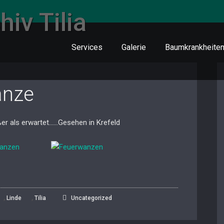
chiv
Tilia
Services
Galerie
Baumkrankheite
anze
ßer als erwartet……Gesehen in Krefeld
,
,
Linde
Tilia
Uncategorized