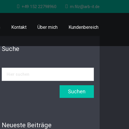
+49 152 22798960
m.filz@arb-it.de
n
Kontakt
Über mich
Kundenbereich
Suche
Neueste Beiträge