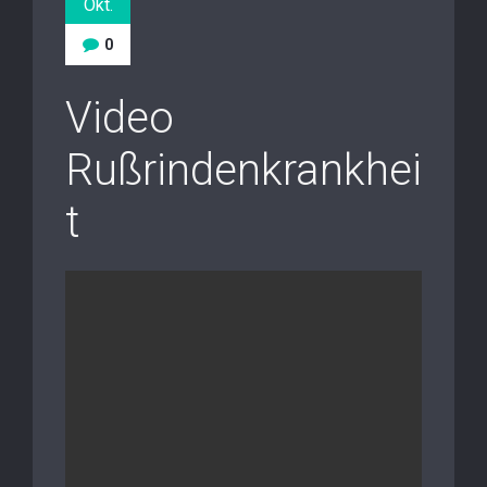
Okt.
0
Video
Rußrindenkrankhei
t